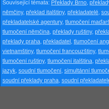
Související témata:
Překlady Brno
,
překlad
němčiny
,
překlad italštiny
,
překladatelé
,
so
překladatelské agentury
,
tlumočení maďarš
tlumočení němčina
,
překlady ruštiny
,
překl
překlady praha
,
překladatel
,
tlumočení angl
vietnamštiny
,
tlumočení francouzštiny
,
tlum
tlumočení ruštiny
,
tlumočení italština
,
překl
jazyk
,
soudní tlumočení
,
simultánní tlumoč
soudní překlady praha
,
soudní překladatel