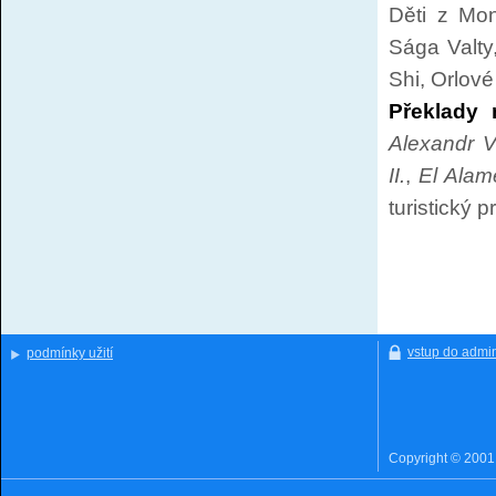
Děti z Mon
Sága Valty
Shi, Orlov
Překlady 
Alexandr V
II.
,
El Alam
turistický 
vstup do admin
podmínky užití
Copyright © 200