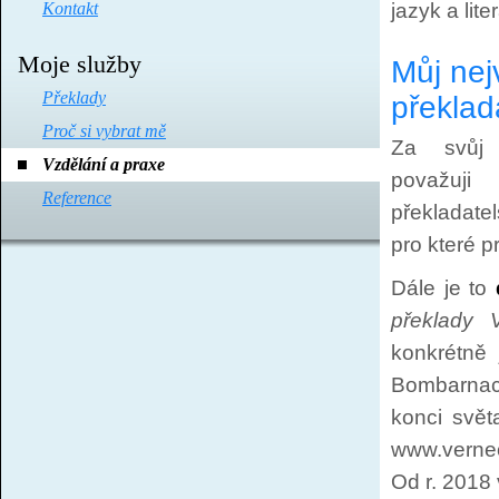
jazyk a lite
Kontakt
Moje služby
Můj nej
Překlady
překlad
Proč si vybrat mě
Za svůj 
Vzdělání a praxe
považuji 
Reference
překladate
pro které pr
Dále je to
překlady 
konkrétně 
Bombarnac,
konci svět
www.verneo
Od r. 2018