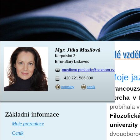
Mgr. Jitka Musilová
Karpatská 3
,
Brno-Starý Lískovec
musilova.preklady@seznam.cz
Moje ja
+420 721 586 800
kontakty
ceník
Francou
Lercha v 
probíhala 
Základní informace
Filozofic
Moje prezentace
univerzit
Ceník
dvouoboro